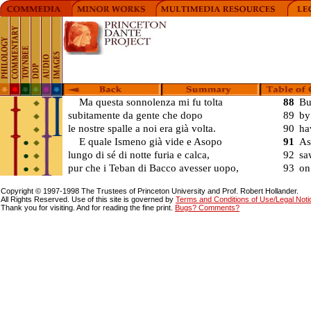
Ma questa sonnolenza mi fu tolta
88
Bu
subitamente da gente che dopo
89
by
le nostre spalle a noi era già volta.
90
ha
E quale Ismeno già vide e Asopo
91
As
lungo di sé di notte furia e calca,
92
sa
pur che i Teban di Bacco avesser uopo,
93
on
Copyright © 1997-1998 The Trustees of Princeton University and Prof. Robert Hollander.
All Rights Reserved. Use of this site is governed by
Terms and Conditions of Use/Legal Notice
Thank you for visiting. And for reading the fine print.
Bugs? Comments?